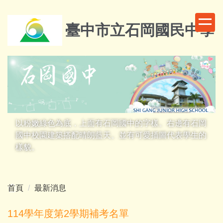
跳
到
臺中市立石岡國民中學
主
要
內
容
區
以粉嫩綠色為底，上面有石岡國中的字樣。右邊有石岡
國中校園建築搭配晴朗藍天。並有可愛插圖代表學生的
樣貌。
首頁
最新消息
114學年度第2學期補考名單