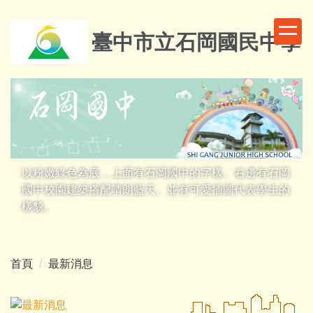
跳
到
臺中市立石岡國民中學
主
要
內
容
區
以粉嫩綠色為底，上面有石岡國中的字樣。右邊有石岡
國中校園建築搭配晴朗藍天。並有可愛插圖代表學生的
樣貌。
首頁
最新消息