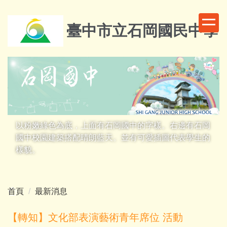
跳
到
臺中市立石岡國民中學
主
要
內
容
區
以粉嫩綠色為底，上面有石岡國中的字樣。右邊有石岡
國中校園建築搭配晴朗藍天。並有可愛插圖代表學生的
樣貌。
首頁
最新消息
【轉知】文化部表演藝術青年席位 活動