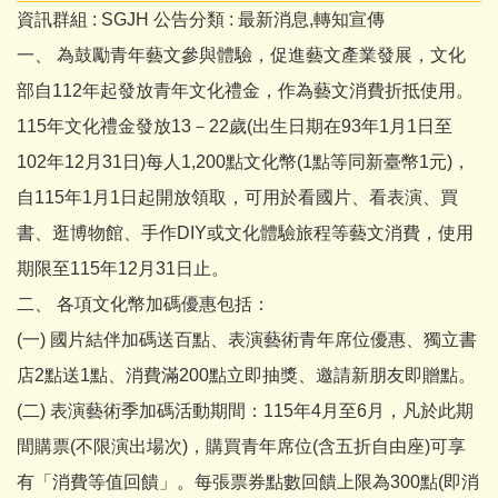
資訊群組 :
SGJH
公告分類 :
最新消息,轉知宣傳
一、 為鼓勵青年藝文參與體驗，促進藝文產業發展，文化
部自112年起發放青年文化禮金，作為藝文消費折抵使用。
115年文化禮金發放13－22歲(出生日期在93年1月1日至
102年12月31日)每人1,200點文化幣(1點等同新臺幣1元)，
自115年1月1日起開放領取，可用於看國片、看表演、買
書、逛博物館、手作DIY或文化體驗旅程等藝文消費，使用
期限至115年12月31日止。
二、 各項文化幣加碼優惠包括：
(一) 國片結伴加碼送百點、表演藝術青年席位優惠、獨立書
店2點送1點、消費滿200點立即抽獎、邀請新朋友即贈點。
(二) 表演藝術季加碼活動期間：115年4月至6月，凡於此期
間購票(不限演出場次)，購買青年席位(含五折自由座)可享
有「消費等值回饋」。每張票券點數回饋上限為300點(即消