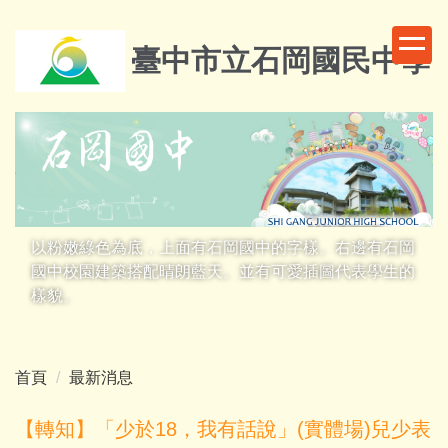
跳
到
臺中市立石岡國民中學
主
要
內
容
區
以粉嫩綠色為底，上面有石岡國中的字樣。右邊有石岡
國中校園建築搭配晴朗藍天。並有可愛插圖代表學生的
樣貌。
首頁
最新消息
【轉知】「少於18，我有話說」(實體場)兒少表