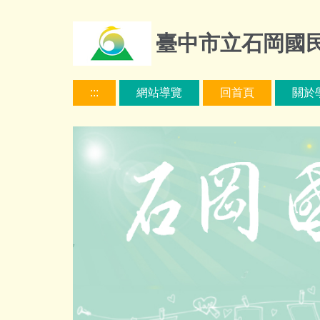
跳
到
臺中市立石岡國
主
要
內
:::
網站導覽
回首頁
關於
容
區