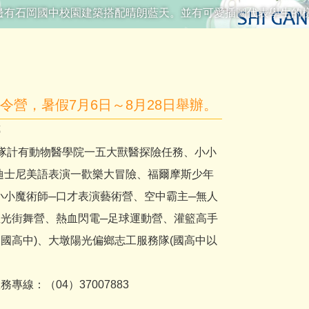
邊有石岡國中校園建築搭配晴朗藍天。並有可愛插圖代表學生的
夏令營，暑假7月6日～8月28日舉辦。
傳
營隊計有動物醫學院一五大獸醫探險任務、小小
迪士尼美語表演一歡樂大冒險、福爾摩斯少年
小小魔術師─口才表演藝術營、空中霸主─無人
星光街舞營、熱血閃電─足球運動營、灌籃高手
國高中)、大墩陽光偏鄉志工服務隊(國高中以
全國服務專線：（04）37007883