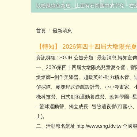
以粉嫩綠色為底，上面有石岡國中的字樣。右
首頁
最新消息
【轉知】 2026第四十四屆大墩陽光
資訊群組 :
SGJH
公告分類 :
最新消息,轉知宣
一、2026第四十四屆大墩陽光兒童夏令營，
烘焙師─創作美學營、超級英雄-動力積木管、
偵探隊、麥塊程式遊戲設計營、小小漫畫家、
機科技營、日式劍術運動養成營、勁舞學園─
─籃球運動營、獨立成長─冒險過夜營(可國小、
上)。
二、活動報名網址 http://www.sng.idv.tw 