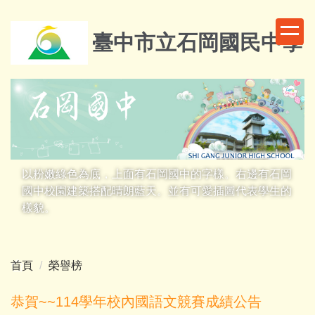
跳
到
臺中市立石岡國民中學
主
要
內
容
區
以粉嫩綠色為底，上面有石岡國中的字樣。右邊有石岡
國中校園建築搭配晴朗藍天。並有可愛插圖代表學生的
樣貌。
首頁
榮譽榜
恭賀~~114學年校內國語文競賽成績公告