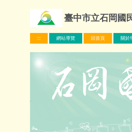
跳
到
臺中市立石岡國
主
要
內
:::
網站導覽
回首頁
關於
容
區