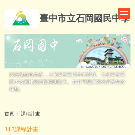
跳
到
臺中市立石岡國民中學
主
要
內
容
區
以粉嫩綠色為底，上面有石岡國中的字樣。右邊有石岡
國中校園建築搭配晴朗藍天。並有可愛插圖代表學生的
樣貌。
首頁
課程計畫
112課程計畫