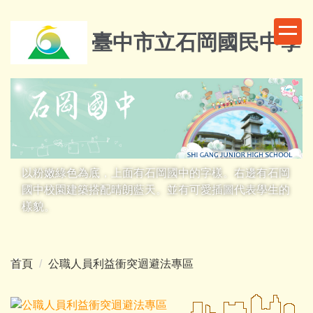
跳
到
臺中市立石岡國民中學
主
要
內
容
區
以粉嫩綠色為底，上面有石岡國中的字樣。右邊有石岡
國中校園建築搭配晴朗藍天。並有可愛插圖代表學生的
樣貌。
首頁
公職人員利益衝突迴避法專區